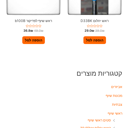
ראש יהלום D33BK
ראש שיוף לפדיקור b100B
ד
ד
36.8
₪
49.0
₪
29.0
₪
39.0
₪
ו
ו
ר
ר
ג
ג
הוספה לסל
הוספה לסל
0
0
מ
מ
ת
ת
ו
ו
ך
ך
5
5
קטגוריות מוצרים
אביזרים
מכונות שיוף
צבתיות
ראשי שיוף
סטים ראשי שיוף
ראשי יהלום Multibor