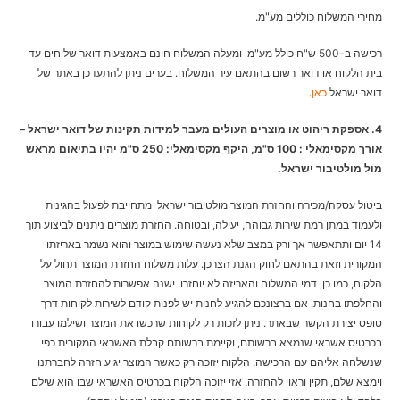
מחירי המשלוח כוללים מע"מ.
רכישה ב-500 ש"ח כולל מע"מ ומעלה המשלוח חינם באמצעות דואר שליחים עד
בית הלקוח או דואר רשום בהתאם עיר המשלוח. בערים ניתן להתעדכן באתר של
דואר ישראל
כאן
.
4. אספקת ריהוט או מוצרים העולים מעבר למידות תקינות של דואר ישראל –
אורך מקסימאלי : 100 ס"מ, היקף מקסימאלי: 250 ס"מ יהיו בתיאום מראש
מול מולטיבור ישראל.
ביטול עסקה/מכירה והחזרת המוצר מולטיבור ישראל מתחייבת לפעול בהגינות
ולעמוד במתן רמת שירות גבוהה, יעילה, ובטוחה. החזרת מוצרים ניתנים לביצוע תוך
14 יום ותתאפשר אך ורק במצב שלא נעשה שימוש במוצר והוא נשמר באריזתו
המקורית וזאת בהתאם לחוק הגנת הצרכן. עלות משלוח החזרת המוצר תחול על
הלקוח, כמו כן, דמי המשלוח והאריזה לא יוחזרו. ישנה אפשרות להחזרת המוצר
והחלפתו בחנות. אם ברצונכם להגיע לחנות יש לפנות קודם לשירות לקוחות דרך
טופס יצירת הקשר שבאתר. ניתן לזכות רק לקוחות שרכשו את המוצר ושילמו עבורו
בכרטיס אשראי שנמצא ברשותם, וקיימת ברשותם קבלת האשראי המקורית כפי
שנשלחה אליהם עם הרכישה. הלקוח יזוכה רק כאשר המוצר יגיע חזרה לחברתנו
וימצא שלם, תקין וראוי להחזרה. אזי יזוכה הלקוח בכרטיס האשראי שבו הוא שילם