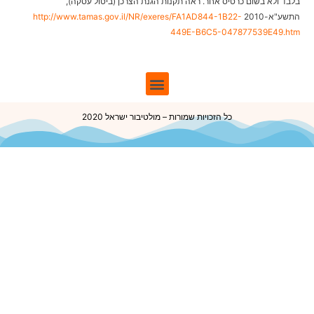
בלבד ולא בשום כרטיס אחר. ראה תקנות הגנת הצרכן (ביטול עסקה),
התשע"א-2010
http://www.tamas.gov.il/NR/exeres/FA1AD844-1B22-
449E-B6C5-047877539E49.htm
כל הזכויות שמורות – מולטיבור ישראל 2020