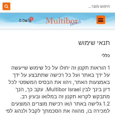
0.0
₪
ראשי יהלום Multibor
ראשים מתכתיים Multibor
ראשים חד פעמיים Multibor
ראשי שיוף לפדיקור Multibor
תנאי שימוש
כללי
1 הוראות תקנון זה יחולו על כל שימוש שייעשה
על ידך באתר ועל כל רכישה שתתבצע על ידך
באמצעות האתר, ויהוו את הבסיס המשפטי לכל
דיון בינך לבין Multibor Israel. עקב כך, הנך
מתבקש לקרוא תקנון זה במלואו ובעיון רב.
1.2 גלישה באתר ו/או רכישת מוצרים המוצעים
למכירה בו, מהווה את הסכמתך לקבל ולנהוג לפי