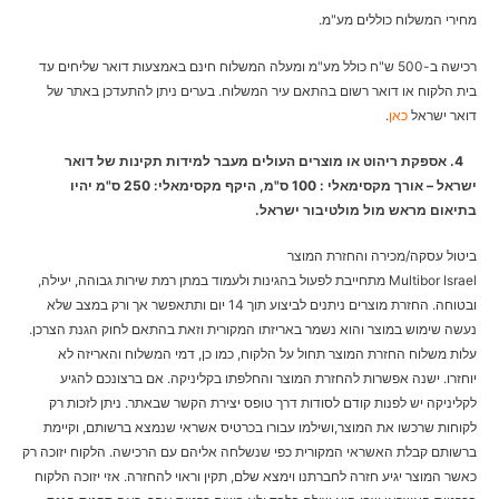
מחירי המשלוח כוללים מע"מ.
רכישה ב-500 ש"ח כולל מע"מ ומעלה המשלוח חינם באמצעות דואר שליחים עד
בית הלקוח או דואר רשום בהתאם עיר המשלוח. בערים ניתן להתעדכן באתר של
דואר ישראל
כאן
.
4. אספקת ריהוט או מוצרים העולים מעבר למידות תקינות של דואר
ישראל – אורך מקסימאלי : 100 ס"מ, היקף מקסימאלי: 250 ס"מ יהיו
בתיאום מראש מול מולטיבור ישראל.
ביטול עסקה/מכירה והחזרת המוצר
Multibor Israel מתחייבת לפעול בהגינות ולעמוד במתן רמת שירות גבוהה, יעילה,
ובטוחה. החזרת מוצרים ניתנים לביצוע תוך 14 יום ותתאפשר אך ורק במצב שלא
נעשה שימוש במוצר והוא נשמר באריזתו המקורית וזאת בהתאם לחוק הגנת הצרכן.
עלות משלוח החזרת המוצר תחול על הלקוח, כמו כן, דמי המשלוח והאריזה לא
יוחזרו. ישנה אפשרות להחזרת המוצר והחלפתו בקליניקה. אם ברצונכם להגיע
לקליניקה יש לפנות קודם לסודות דרך טופס יצירת הקשר שבאתר. ניתן לזכות רק
לקוחות שרכשו את המוצר,ושילמו עבורו בכרטיס אשראי שנמצא ברשותם, וקיימת
ברשותם קבלת האשראי המקורית כפי שנשלחה אליהם עם הרכישה. הלקוח יזוכה רק
כאשר המוצר יגיע חזרה לחברתנו וימצא שלם, תקין וראוי להחזרה. אזי יזוכה הלקוח