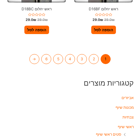
ראש יהלום D16BF
ראש יהלום D18BC
ד
ד
29.0
₪
39.0
₪
29.0
₪
39.0
₪
ו
ו
ר
ר
ג
ג
הוספה לסל
הוספה לסל
0
0
מ
מ
ת
ת
ו
ו
ך
ך
5
5
←
6
5
4
3
2
1
קטגוריות מוצרים
אביזרים
מכונות שיוף
צבתיות
ראשי שיוף
סטים ראשי שיוף