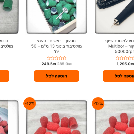
א
וע למכונת שיוף
כובעון – ראש חד פעמי
כובע
לפדיקור Multibor –
מולטיבור בינוני 13 מ"מ – 50
50000rp
יח'
₪
249.5
₪
285.0
₪
1,295.0
ד
ו
ר
ג
וספה לסל
הוספה לסל
0
מ
ת
ו
ך
5
12%-
12%-