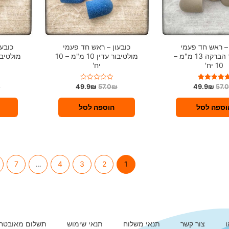
 – ראש חד פעמי
כובעון – ראש חד פעמי
כובע
מולטיבור הברקה 13 מ"מ –
מולטיבור עדין 10 מ"מ – 10
10 יח'
יח'
₪
49.9
₪
57.0
₪
49.9
₪
57.
דורג
ד
5.00
ו
מתוך 5
ר
ג
וספה לסל
הוספה לסל
0
מ
ת
ו
ך
5
7
…
4
3
2
1
ו
צור קשר
תנאי משלוח
תנאי שימוש
תשלום מאובטח