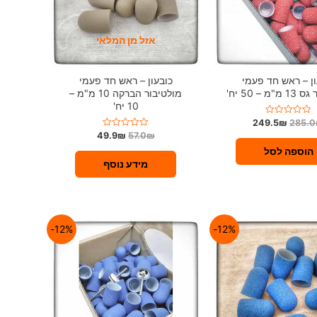
אזל מן המלאי
ון – ראש חד פעמי
כובעון – ראש חד פעמי
מ – 50 יח'
מולטיבור הברקה 10 מ"מ –
10 יח'
249.5
₪
285.0
ד
ו
49.9
₪
57.0
₪
ד
ר
ו
ג
הוספה לסל
ר
0
ג
מידע נוסף
מ
0
ת
מ
ו
ת
ך
ו
5
ך
5
12%-
12%-