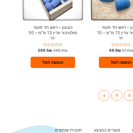
ון – ראש חד פעמי
כובעון – ראש חד פעמי
מולטיבור עדין 13 מ"מ – 10
מולטיבור עדין 13 מ"מ – 50
יח'
יח'
249.5
₪
285.0
₪
49.9
₪
57.0
ד
ד
ו
ו
ר
ר
ג
ג
הוספה לסל
הוספה לסל
0
0
מ
מ
ת
ת
ו
ו
ך
ך
5
5
←
9
8
מוצרים במבצע
תוכנית שותפים