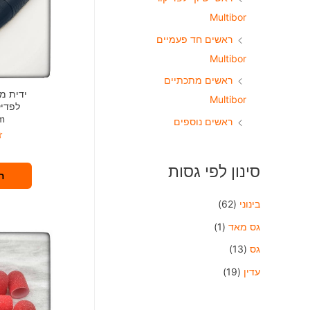
Multibor
ראשים חד פעמיים
Multibor
ראשים מתכתיים
ידית מנ
Multibor
m
ראשים נוספים
₪
ד
ו
ר
סינון לפי גסות
ג
ה
0
מ
ת
בינוני
(62)
ו
ך
5
גס מאד
(1)
גס
(13)
עדין
(19)