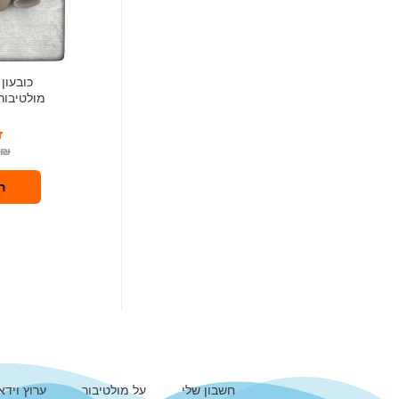
כובעון
0
₪
ה
חשבון שלי
על מולטיבור
ערוץ וידא