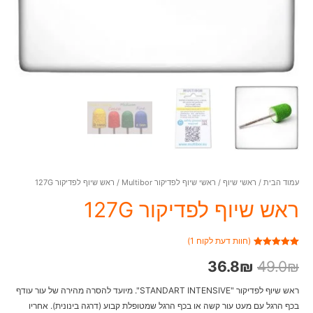
עמוד הבית
/
ראשי שיוף
/
ראשי שיוף לפדיקור Multibor
/ ראש שיוף לפדיקור 127G
ראש שיוף לפדיקור 127G
(חוות דעת לקוח
1
)
1
מדורג
5.00
₪
מתוך 5
49.0
₪
36.8
מבוסס על
דירוגים של
לקוחות
ראש שיוף לפדיקור "STANDART INTENSIVE". מיועד להסרה מהירה של עור עודף
בכף הרגל עם מעט עור קשה או בכף הרגל שמטופלת קבוע (דרגה בינונית). אחריו