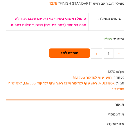
מומלץ לעבור עם ראש "
"FINISH STANDART.
127B
שימוש מומלץ:
טיפול ראשוני בשיוף כף רגל עם שכבת עור לא
עבה במיוחד (רמה בינונית) ולשיוף יבלות רחבות.
זמינות:
במלאי
הוספה לסל
+
-
מק"ט:
127G
קטגוריה:
ראשי שיוף לפדיקור Multibor
תגיות:
MULTIBOR
,
ראש שיוף לפדיקור 127G ראשי שיוף לפדיקור Multibor
,
ראשי שיוף
מולטיבור
תיאור
מידע נוסף
תגובות (1)