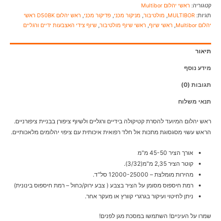
קטגוריה:
ראשי יהלום Multibor
תגיות:
MULTIBOR
,
מולטיבור
,
מניקור מכני
,
פדיקור מכני
,
ראש יהלום D50BK ראשי
יהלום Multibor
,
ראשי שיוף
,
ראשי שיוף מולטיבור
,
שיוף צידי האצבעות ידיים ורגליים
תיאור
מידע נוסף
תגובות (0)
תנאי משלוח
ראש יהלום המיועד להסרת קטיקולה בידיים ורגליים ולשיוף ציפורן בבניית ציפורניים.
הראש עשוי מסגסוגת מתכות אל חלד רפואית איכותית עם ציפוי יהלומים מלאכותיים.
אורך הציר 45-50 מ"מ
קוטר הציר 2,35 מ"מ(3/32).
מהירות מומלצת – 12000-25000 סל"ד.
רמת חיספוס מסומן על הציר בצבע ( צבע ירוק/כחול – רמת חיספוס בינונית)
ניתן לחיטוי ועיקור בגרגרי קוורץ או מעקר אחר.
שמרו על העיניים! השתמשו במסכת מגן לפנים!