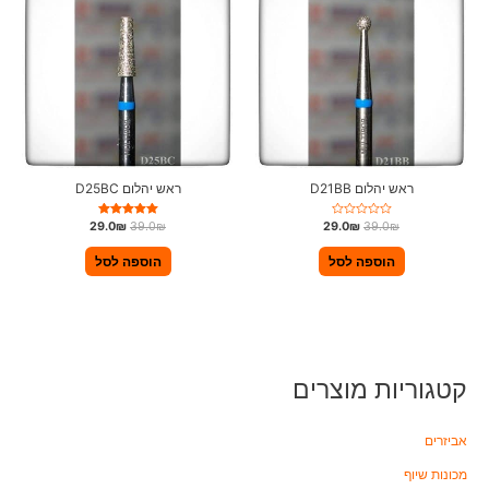
ראש יהלום D21BB
ראש יהלום D25BC
ד
דורג
29.0
₪
39.0
₪
29.0
₪
39.0
₪
ו
5.00
ר
מתוך 5
ג
הוספה לסל
הוספה לסל
0
מ
ת
ו
ך
5
קטגוריות מוצרים
אביזרים
מכונות שיוף