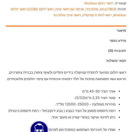
קטגוריה:
ראשי יהלום Multibor
תגיות:
MULTIBOR
,
מולטיבור
,
מניקור עם ראשי שיוף
,
ראש יהלום D33BK ראשי יהלום
Multibor
,
ראש להסרת קטיקולה
,
ראשי שיוף מולטיבור
תיאור
מידע נוסף
תגובות (0)
תנאי משלוח
ראש יהלום המיועד להסרת קטיקולה בידיים ורגליים ולשיוף ציפורן בבניית ציפורניים.
הראש עשוי מסגסוגת מתכות אל חלד רפואית איכותית עם ציפוי יהלומים מלאכותיים.
אורך הציר 45-50 מ"מ
קוטר הציר 2,35 מ"מ(3/32).
מהירות מומלצת – 12000-25000 סל"ד.
רמת חיספוס מסומן על הציר בצבע ( צבע ירוק/כחול – רמת חיספוס בינונית)
ניתן לחיטוי ועיקור בגרגרי קוורץ או מעקר אחר.
שמרו על העיניים! השתמשו במסכת מגן לפנים!