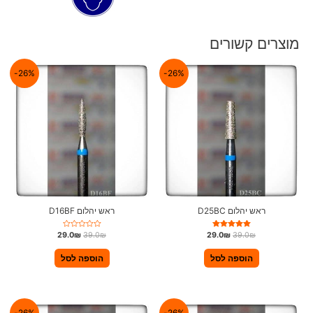
מוצרים קשורים
26%-
26%-
ראש יהלום D25BC
ראש יהלום D16BF
דורג
ד
29.0
₪
39.0
₪
29.0
₪
39.0
₪
5.00
ו
מתוך 5
ר
ג
הוספה לסל
הוספה לסל
0
מ
ת
ו
ך
5
26%-
26%-