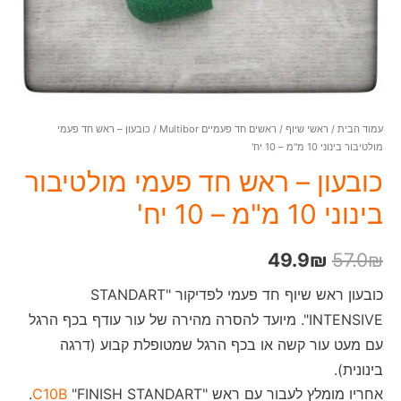
עמוד הבית
/
ראשי שיוף
/
ראשים חד פעמיים Multibor
/ כובעון – ראש חד פעמי
מולטיבור בינוני 10 מ"מ – 10 יח'
כובעון – ראש חד פעמי מולטיבור
בינוני 10 מ"מ – 10 יח'
49.9
₪
57.0
₪
כובעון ראש שיוף חד פעמי לפדיקור "STANDART
INTENSIVE". מיועד להסרה מהירה של עור עודף בכף הרגל
עם מעט עור קשה או בכף הרגל שמטופלת קבוע (דרגה
בינונית).
אחריו מומלץ לעבור עם ראש "
"FINISH STANDART.
C10B