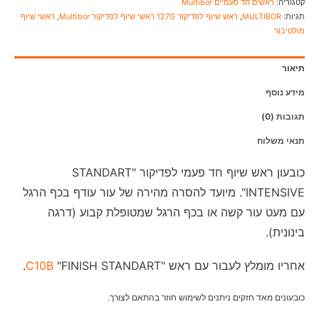
קטגוריה:
ראשים חד פעמיים Multibor
תגיות:
MULTIBOR
,
ראש שיוף לפדיקור 127G ראשי שיוף לפדיקור Multibor
,
ראשי שיוף
מולטיבור
תיאור
מידע נוסף
תגובות (0)
תנאי משלוח
כובעון ראש שיוף חד פעמי לפדיקור "STANDART
INTENSIVE". מיועד להסרה מהירה של עור עודף בכף הרגל
עם מעט עור קשה או בכף הרגל שמטופלת קבוע (דרגה
בינונית).
אחריו מומלץ לעבור עם ראש "
"FINISH STANDART.
C10B
כובעונים מאד חזקים ניתנים לשימוש חוזר בהתאם לצורך.