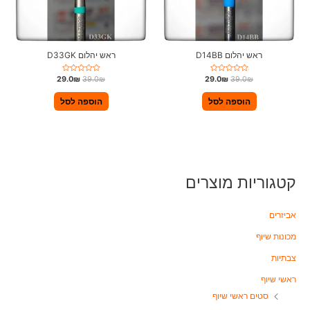
ראש יהלום D14BB
ראש יהלום D33GK
ד
ד
29.0
₪
39.0
₪
29.0
₪
39.0
₪
ו
ו
ר
ר
ג
ג
הוספה לסל
הוספה לסל
0
0
מ
מ
ת
ת
ו
ו
ך
ך
5
5
קטגוריות מוצרים
אביזרים
מכונות שיוף
צבתיות
ראשי שיוף
סטים ראשי שיוף