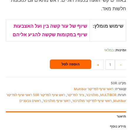
באזורים קשי הגעה בכפות רגליים. ראש מתאים גם למכונות
חלשות מאד.
שימוש מומלץ:
שיוף של עור קשה בין ועל האצבעות
שיוף במקומות שקשה להגיע אליהם
זמינות:
במלאי
הוספה לסל
+
-
מק"ט:
50R
קטגוריה:
ראשי שיוף לפדיקור Multibor
תגיות:
MULTIBOR
,
מולטיבור
,
ציוד לפדיקור
,
ראש שיוף לפדיקור 50R ראשי שיוף לפדיקור
Multibor
,
ראשי שיוף לפדיקור מולטיבור
,
ראשי שיוף מולטיבור
,
ראשים צבעוניים
תיאור
מידע נוסף