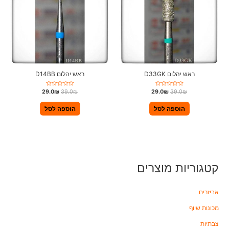
ראש יהלום D33GK
ראש יהלום D14BB
ד
ד
29.0
₪
39.0
₪
29.0
₪
39.0
₪
ו
ו
ר
ר
ג
ג
הוספה לסל
הוספה לסל
0
0
מ
מ
ת
ת
ו
ו
ך
ך
5
5
קטגוריות מוצרים
אביזרים
מכונות שיוף
צבתיות