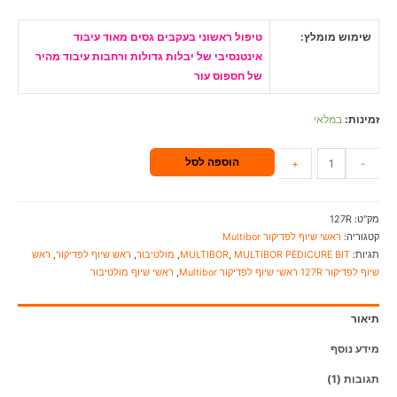
שימוש מומלץ:
טיפול ראשוני בעקבים גסים מאוד עיבוד
אינטנסיבי של יבלות גדולות ורחבות עיבוד מהיר
של חספוס עור
זמינות:
במלאי
הוספה לסל
+
-
מק"ט:
127R
קטגוריה:
ראשי שיוף לפדיקור Multibor
תגיות:
MULTIBOR PEDICURE BIT
,
MULTIBOR
,
מולטיבור
,
ראש שיוף לפדיקור
,
ראש
שיוף לפדיקור 127R ראשי שיוף לפדיקור Multibor
,
ראשי שיוף מולטיבור
תיאור
מידע נוסף
תגובות (1)