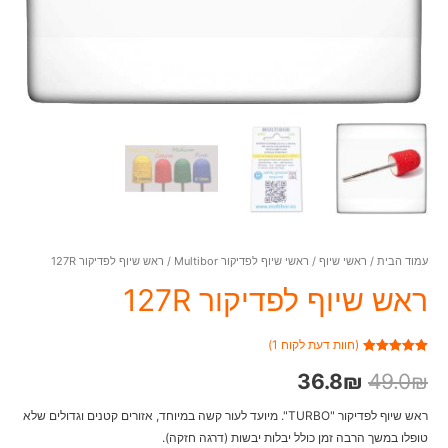
עמוד הבית
/
ראשי שיוף
/
ראשי שיוף לפדיקור Multibor
/ ראש שיוף לפדיקור 127R
ראש שיוף לפדיקור 127R
(חוות דעת לקוח
1
)
1
מדורג
5.00
₪
מתוך 5
49.0
₪
36.8
מבוסס על
דירוגים של
לקוחות
ראש שיוף לפדיקור "TURBO". מיועד לעור קשה במיוחד, אזורים קטנים וגדולים שלא
טופלו במשך הרבה זמן כולל יבלות יבשות (דרגה חזקה).