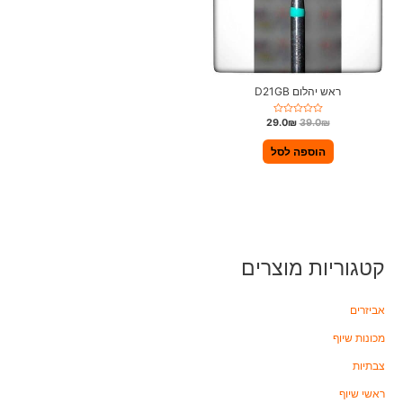
ראש יהלום D21GB
ד
29.0
₪
39.0
₪
ו
ר
ג
הוספה לסל
0
מ
ת
ו
ך
5
קטגוריות מוצרים
אביזרים
מכונות שיוף
צבתיות
ראשי שיוף