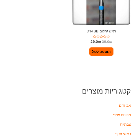
ראש יהלום D14BB
ד
29.0
₪
39.0
₪
ו
ר
ג
הוספה לסל
0
מ
ת
ו
ך
5
קטגוריות מוצרים
אביזרים
מכונות שיוף
צבתיות
ראשי שיוף