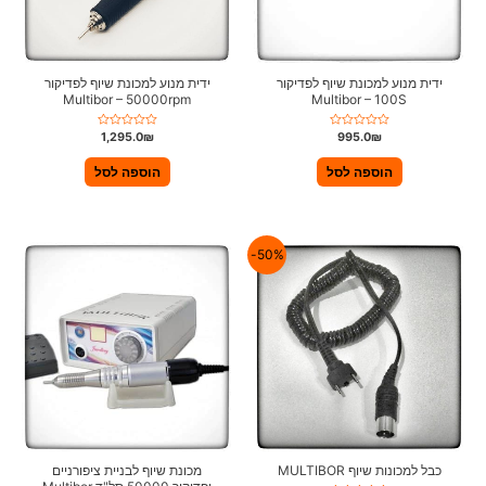
ידית מנוע למכונת שיוף לפדיקור
ידית מנוע למכונת שיוף לפדיקור
Multibor – 50000rpm
Multibor – 100S
ד
ד
1,295.0
₪
995.0
₪
ו
ו
ר
ר
ג
ג
הוספה לסל
הוספה לסל
0
0
מ
מ
ת
ת
ו
ו
ך
ך
5
5
50%-
כבל למכונות שיוף MULTIBOR
מכונת שיוף לבניית ציפורניים