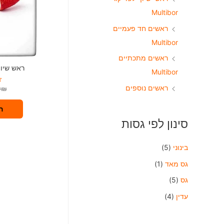
Multibor
ראשים חד פעמיים
Multibor
ראשים מתכתיים
ראש שיוף ל
Multibor
ראשים נוספים
0
₪
ד
ו
ר
ג
ה
0
מ
סינון לפי גסות
ת
ו
ך
5
בינוני
(5)
גס מאד
(1)
גס
(5)
עדין
(4)