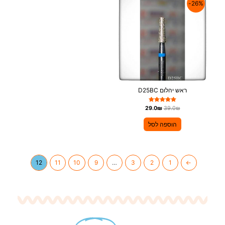
26%-
ראש יהלום D25BC
דורג
29.0
₪
39.0
₪
5.00
מתוך 5
הוספה לסל
12
11
10
9
…
3
2
1
→