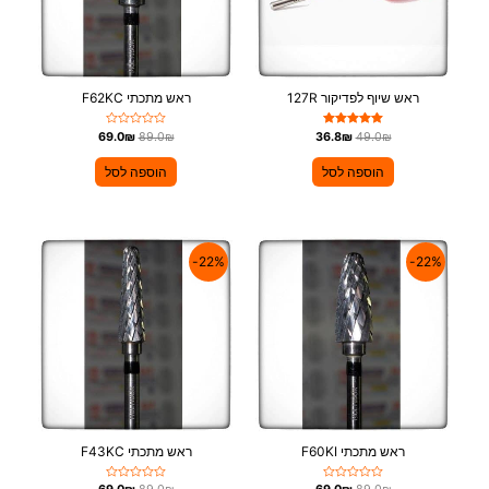
ראש שיוף לפדיקור 127R
ראש מתכתי F62KC
דורג
ד
69.0
₪
89.0
₪
36.8
₪
49.0
₪
5.00
ו
מתוך 5
ר
ג
הוספה לסל
הוספה לסל
0
מ
ת
ו
ך
5
22%-
22%-
ראש מתכתי F60KI
ראש מתכתי F43KC
ד
ד